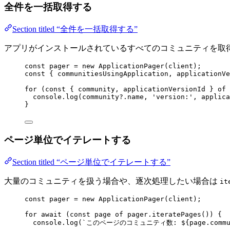
全件を一括取得する
Section titled “全件を一括取得する”
アプリがインストールされているすべてのコミュニティを取
const 
pager
 = 
new
ApplicationPager
(client);
const { 
communitiesUsingApplication
, 
applicationVe
for
 (
const { 
community
, 
applicationVersionId
 } 
of
 
console
.
log
(community
?.
name
, 
'
version:
'
, applica
}
ページ単位でイテレートする
Section titled “ページ単位でイテレートする”
大量のコミュニティを扱う場合や、逐次処理したい場合は
it
const 
pager
 = 
new
ApplicationPager
(client);
for
await
 (
const 
page
of
 pager
.
iteratePages
()) {
console
.
log
(
`
このページのコミュニティ数: 
${
page
.
comm