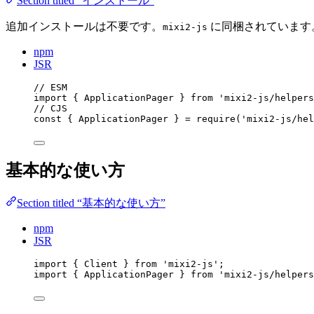
Section titled “インストール”
追加インストールは不要です。
に同梱されています
mixi2-js
npm
JSR
// ESM
import
 { ApplicationPager } 
from
'
mixi2-js/helpers
// CJS
const { 
ApplicationPager
 } = 
require
(
'
mixi2-js/hel
基本的な使い方
Section titled “基本的な使い方”
npm
JSR
import
 { Client } 
from
'
mixi2-js
'
;
import
 { ApplicationPager } 
from
'
mixi2-js/helpers