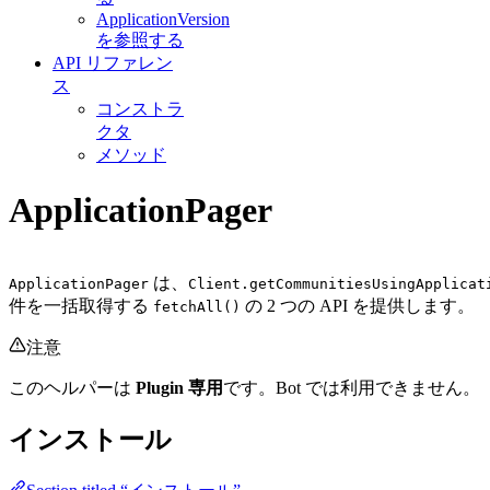
ApplicationVersion
を参照する
API リファレン
ス
コンストラ
クタ
メソッド
ApplicationPager
は、
ApplicationPager
Client.getCommunitiesUsingApplicat
件を一括取得する
の 2 つの API を提供します。
fetchAll()
注意
このヘルパーは
Plugin 専用
です。Bot では利用できません。
インストール