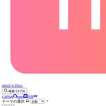
mixi2-js Docs
検索
Ctrl
K
GitHub
npm
JSR
テーマの選択