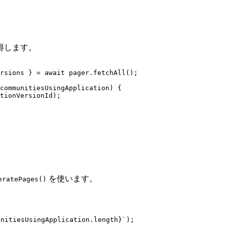
得します。
rsions
 } = await 
pager
.
fetchAll
();
communitiesUsingApplication) {
tionVersionId);
を使います。
eratePages()
unitiesUsingApplication
.
length
}
`
);