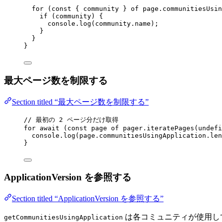
for
 (
const { 
community
 } 
of
 page
.
communitiesUsin
if
 (community) {
console
.
log
(community
.
name
);
}
}
}
最大ページ数を制限する
Section titled “最大ページ数を制限する”
// 最初の 2 ページ分だけ取得
for
await
 (
const 
page
of
 pager
.
iteratePages
(
undefi
console
.
log
(page
.
communitiesUsingApplication
.
len
}
ApplicationVersion を参照する
Section titled “ApplicationVersion を参照する”
は各コミュニティが使用し
getCommunitiesUsingApplication