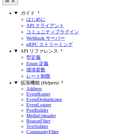
ガイド
はじめに
API クライアント
コミュニティプラグイン
Webhook サーバー
gRPC ストリーミング
API リファレンス
型定義
Enum 定義
環境変数
レート制限
拡張機能 (Helpers)
Address
EventRouter
EventDeduplicator
EventLogger
PostBuilder
MediaUploader
ReasonFilter
TextSplitter
CommunityFilter