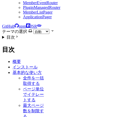
MemberEventRouter
PluginManagedRouter
MemberListPager
ApplicationPager
GitHub
npm
JSR
テーマの選択
目次
目次
概要
インストール
基本的な使い方
全件を一括
取得する
ページ単位
でイテレー
トする
最大ページ
数を制限す
る